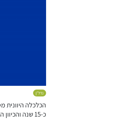
נדל"ן
הכלכלה היוונית מ
כ-15 שנה והכיוון החיובי הוא חד ולמעלה. יוון 2025 נחשבת ללא ספק לסיפור הצלחה