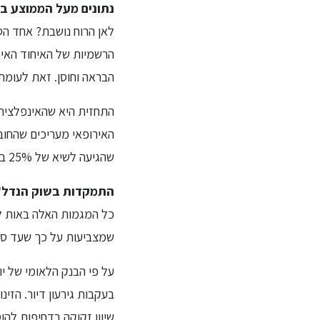
נתונים מעל הממוצע ב
לאן הרוח נושבת? אחד הס
הבראה וחוסן. זאת לעומת ממ
שהגיעה לשיא של 25% בעת המשבר הפיננסי.
התמקדות בשוק הנדל"ן
כל המגמות האלה באות לי
שמצביעות על כך שעד סוף 2030 יושקעו בשוק הנדל"ן המקומי סכומים שיצטברו ל-45 מיליא
שיוון זקוקה בדחיפות להוספה של כ-350 אלף בתים למל