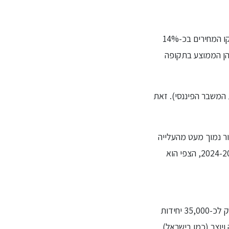
מחירי הדיור ביוון עולים בקצב המהיר ביותר מזה שלושה עשורים. רק ברבעון הראשון של 2023 זינקו המחירים בכ-14%
אירו שבהן הממוצע בתקופה
ועדיין נותר כ-14% מתחת לשיא ברבעון האחרון של 2008 (תחילת המשבר הפיננסי). זאת
צופה עליית מחירים שנתית ממוצעת של כ-3% בין השנים 2025-2030. שיעור נמוך מעט מהעלייה
החזויה בהכנסה הפנויה של משקי הבית אך ללא ספק מסלול צמיחה בריא. בטווח הקצר יותר, 2024-2025, הצפי הוא
בדומה לישראל, גם יוון מתמודדת עם פערים גדולים בין הביקוש להיצע. שוק הנדל"ן המקומי זקוק לכ-35,000 יחידות
יוצר (כמו בישראל)