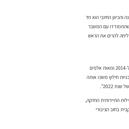
ונית מסיימת ללקק את הפצעים שהותיר בה המשבר הפיננסי שהכה ביוון לפני כ-15 שנה והכיוון החיובי הוא חד
רות שהתמודדו עם המשבר
ליחה להרים את הראש
המשבר הכלכלי היה אירוע דרמטי עבור העם היווני. הכלכלה התכווצה בכ-26% בין השנים 2007 ל-2014 ומאות אלפים
ניות חילוץ משכו אותה
 2022".
. הפעילות התיירותית החזקה,
ית בחוב הציבורי