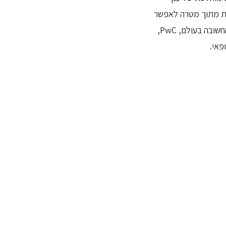
קית מתוך מטרה לאפשר
צבירת תאוצה גם לאחר ההתאוששות מהקורונה. על פי דוח מגמות הנדל"ן של סוכנות האנליזה החשובה בעולם, PwC,
פאי.