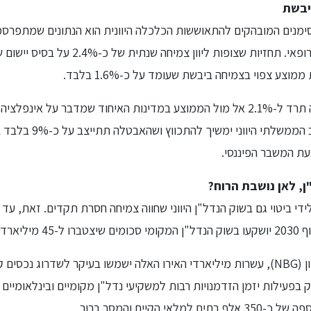
יבשת
ימנים המובהקים להתאוששות הכלכלה היוונית הוא הנתונים שמתפרסמ
הרשמיות של האיחוד האירופאי. תחזיות שצופות ל
וצע צפוי בצמיחה ביבשת שעומד על כ-1.6% בלבד.
, לאן נושבת הרוח?
די ביטוי גם בשוק הנדל"ן היווני שחווה צמיחה חסרת תקדים. זאת, עד
רד אירו.
על פי הבנק הלאומי של יוון (NBG), עשרות מיליארדי האירו האלה ישמשו בעיקר לשדרוג 
אי הקיים והמסר ברור.