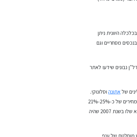
לכלה היוונית ניתן
בנכסים מסחריים וגם
ל"ן נבונים שידעו לאתר
ינים של
אתונה
וסלונוקי.
בין השנים 2020-2022 חווה הנדל"ן באתונה עלייה של כ-30% במחירים. בסלונוקי נרשמה עליית מחירים של כ-25%-21%
ובערים גדולות אחרות של כ-14%. חרף העליות הללו, מחיר המ"ר הממוצע עדיין לא מתקרב לשיא שלו בשנת 2007 שהיה
ט מוחלטת של ענף