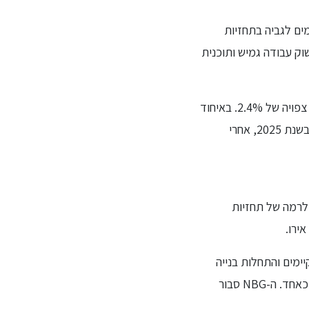
ים לגביה בתחזיות
יוון צמיחה שנתית של כ-2.4% על בסיס יישום שוק עבודה גמיש ותוכנית
התחזית היא שהאינפלציה תרד ל-2.1% אל מול הממוצע במדינות האיחוד שמדבר על אינפלציה צפויה של 2.4%. באיחוד
האירופאי מעריכים שהחוב הממשלתי היווני ימשיך להתכווץ ושהאבטלה תתייצב על כ-9% בלבד בשנת 2025, אחרי
 לרמה של תחזיות
נכסים קיימים והתחלות בנייה
בעקבות גירעון דיור. הזינוק בפעילות יזמן הזדמנויות רבות למשקיעי נדל"ן מקומיים ובינלאומיים כאחד. ה-NBG סבור