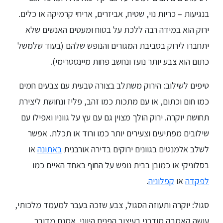
בנגיעות – כריות נוי, שטיח, אביזרים, אריחי קרמיקה או כלים.
ירוק הוא במידה רבה ללכת על בטוח ומעטים האנשים שלא
יתחברו לירוק בסביבת המגורים והנופש שלהם (בעוד שלמשל
כתום הוא צבע יותר נועז ונחשב פחות מיינסטרימי).
טיפים לשילוב: הירוק משתלב בצורה טבעית עם צבעים חמים
כמו חום וכתום, או עם מתכות כמו זהב, פליז ונחושת ליצירת
תחושת יוקרה. ירוק הולך מצוין גם עם עץ על גווניו ואפילו עם
שילובים מפתיעים וצעירים יותר כמו ורוד או תכלת. אפשר
לשלב אלמנטים בגוונים ירוקים בדירה אורבנית
באתונה
או
בסלוניקי או כמובן בבית נופש על החוף באחד האיים כמו
לפקדה
או
קפלוניה
.
סגול: יוקרה ותעוזה הסגול, צבע שזכה בעבר למעמד מלכותי,
עושה קאמבק מודרני בעיצוב הפנים היווני. אמנם מדובר