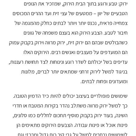
ירוק: טבע ורוגע בתוך הבית הירוק, שמזכיר את הנופים
הטבעיים של יוון – ממטעים של עצי זית ועד ההרים המכוסים
צמחייה פראית, נכנס יותר ויותר לבתים כחלק מהמגמה של
חיבור לטבע. הצבע הירוק הוא בעצם משפחה של גוונים
כשהבולטים שבהם הם ירוק זית, ירוק מרווה וירוק בקבוק עמוק
הם המועדפים על מעצבים ואנשים רבים. הירוקים האלו
עדיפים בשל יכולתם לשדר רוגע ונינוחות לצד תחושת רעננות,
בניגוד למשל לירוק זרחני שמתאים יותר לברים, מלונות
ומועדונים ופחות לבתים.
שימושים פופולריים בעיצוב יכולים להיות כיד הדמיון הטובה.
כך למשל ירוק מרווה משתלב נהדר בקירות המטבח או חדרי
השינה, בעוד ירוק בקבוק מוסיף תחכום לחללים כמו סלונים,
פינות אוכל או פינות עבודה. הצבעים הירוקים מתאימים הן
לשימושים נרחבים למשל על גבי קיר כוח גדול ומרכזי וגם