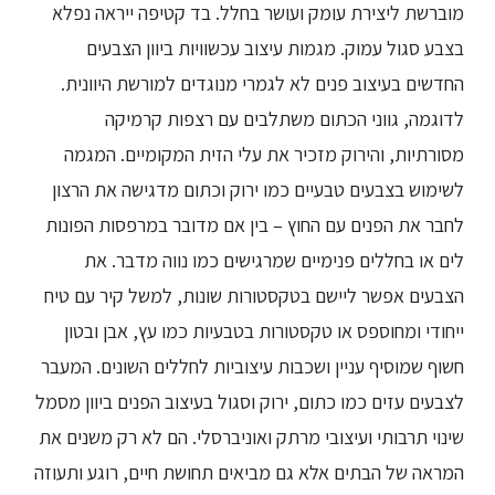
מוברשת ליצירת עומק ועושר בחלל. בד קטיפה ייראה נפלא
בצבע סגול עמוק. מגמות עיצוב עכשוויות ביוון הצבעים
החדשים בעיצוב פנים לא לגמרי מנוגדים למורשת היוונית.
לדוגמה, גווני הכתום משתלבים עם רצפות קרמיקה
מסורתיות, והירוק מזכיר את עלי הזית המקומיים. המגמה
לשימוש בצבעים טבעיים כמו ירוק וכתום מדגישה את הרצון
לחבר את הפנים עם החוץ – בין אם מדובר במרפסות הפונות
לים או בחללים פנימיים שמרגישים כמו נווה מדבר. את
הצבעים אפשר ליישם בטקסטורות שונות, למשל קיר עם טיח
ייחודי ומחוספס או טקסטורות בטבעיות כמו עץ, אבן ובטון
חשוף שמוסיף עניין ושכבות עיצוביות לחללים השונים. המעבר
לצבעים עזים כמו כתום, ירוק וסגול בעיצוב הפנים ביוון מסמל
שינוי תרבותי ועיצובי מרתק ואוניברסלי. הם לא רק משנים את
המראה של הבתים אלא גם מביאים תחושת חיים, רוגע ותעוזה