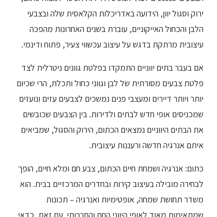
ירוק וסגול יוון, הידועה באדריכלות הקלאסית שלה ובצבעי
הלבן והכחול האייקוניים, עוברת בשנים האחרונות מהפכה
עיצובית מרתקת בדגש על עיצוב עכשווי צעיר, פתוח ודינמי.
אם בעבר בתים יווניים התמקדו בפלטת גוונים ניטרלית לצד
פלטת צבעים מסורתית של לבן וגווני כחול ותכלת, הרי שכיום
יותר ויותר דיירים ומעצבי פנים נמשכים לצבעים עזים ונועזים
שמכניסים אופי חדש לבתים ולדירות. בין הצבעים שכובשים
את הבתים היווניים נמצאים הכתום, הירוק והסגול, שמביאים
איתם אנרגיה חדשה ורעננות עיצובית.
כתום: אנרגיה ושמחת חיים הכתום, צבע חם ומלא חיים, הופך
לבחירה מובילה בעיצוב קירות ובחדרים המרכזיים בבית. הוא
משדר תחושת שמחה, אופטימיות ואנרגיה – תכונות
שמתאימות מאוד לאופי היווני החם והחברותי. עם זאת, כדאי