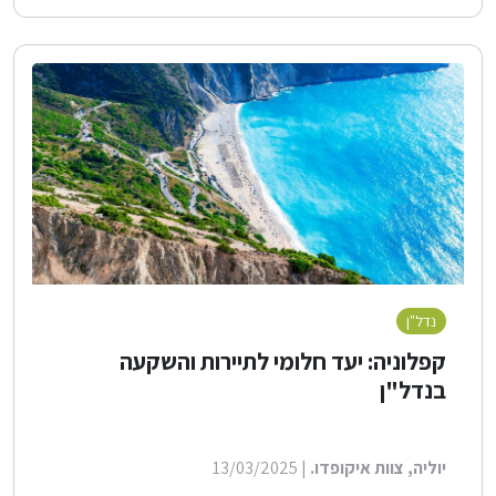
נדל"ן
לייף סטייל
קפלוניה: יעד חלומי לתיירות והשקעה
בנדל"ן
יוליה, צוות איקופדו.
| 13/03/2025