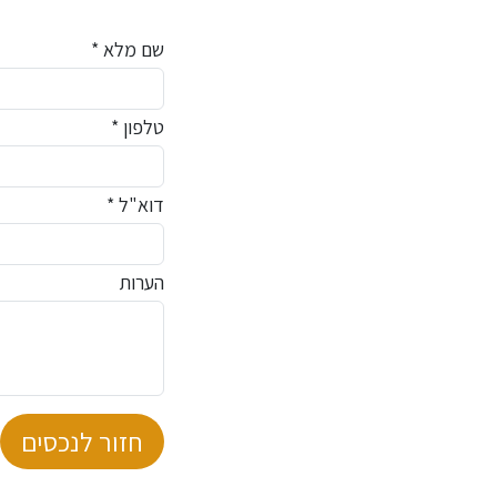
שם מלא *
טלפון *
דוא"ל *
הערות
חזור לנכסים