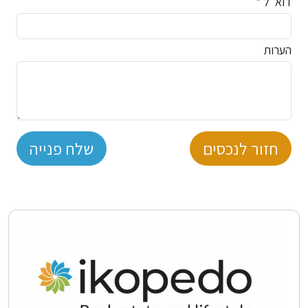
דוא"ל *
הערות
חזור לנכסים
שלח פנייה