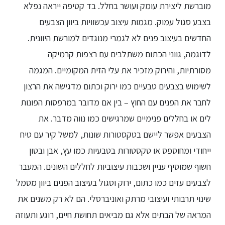
מוברשת ליצירת עומק ועושר בחלל. בד קטיפה ייראה נפלא
בצבע סגול עמוק. מגמות עיצוב עכשוויות ביוון הצבעים
החדשים בעיצוב פנים לא לגמרי מנוגדים למורשת היוונית.
לדוגמה, גווני הכתום משתלבים עם רצפות קרמיקה
מסורתיות, והירוק מזכיר את עלי הזית המקומיים. המגמה
לשימוש בצבעים טבעיים כמו ירוק וכתום מדגישה את הרצון
לחבר את הפנים עם החוץ – בין אם מדובר במרפסות הפונות
לים או בחללים פנימיים שמרגישים כמו נווה מדבר. את
הצבעים אפשר ליישם בטקסטורות שונות, למשל קיר עם טיח
ייחודי ומחוספס או טקסטורות בטבעיות כמו עץ, אבן ובטון
חשוף שמוסיף עניין ושכבות עיצוביות לחללים השונים. המעבר
לצבעים עזים כמו כתום, ירוק וסגול בעיצוב הפנים ביוון מסמל
שינוי תרבותי ועיצובי מרתק ואוניברסלי. הם לא רק משנים את
המראה של הבתים אלא גם מביאים תחושת חיים, רוגע ותעוזה