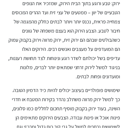
ירוק: טבע ורוגע בתוך הבית הירוק, שמזכיר את הנופים
הטבעיים של יוון – ממטעים של עצי זית ועד ההרים המכוסים
צמחייה פראית, נכנס יותר ויותר לבתים כחלק מהמגמה של
חיבור לטבע. הצבע הירוק הוא בעצם משפחה של גוונים
כשהבולטים שבהם הם ירוק זית, ירוק מרווה וירוק בקבוק עמוק
הם המועדפים על מעצבים ואנשים רבים. הירוקים האלו
עדיפים בשל יכולתם לשדר רוגע ונינוחות לצד תחושת רעננות,
בניגוד למשל לירוק זרחני שמתאים יותר לברים, מלונות
ומועדונים ופחות לבתים.
שימושים פופולריים בעיצוב יכולים להיות כיד הדמיון הטובה.
כך למשל ירוק מרווה משתלב נהדר בקירות המטבח או חדרי
השינה, בעוד ירוק בקבוק מוסיף תחכום לחללים כמו סלונים,
פינות אוכל או פינות עבודה. הצבעים הירוקים מתאימים הן
לשימושים נרחבים למשל על גבי קיר כוח גדול ומרכזי וגם