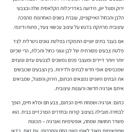
ירוק וסגול יוון, הידועה באדריכלות הקלאסית שלה ובצבעי
הלבן והכחול האייקוניים, עוברת בשנים האחרונות מהפכה
עיצובית מרתקת בדגש על עיצוב עכשווי צעיר, פתוח ודינמי.
אם בעבר בתים יווניים התמקדו בפלטת גוונים ניטרלית לצד
פלטת צבעים מסורתית של לבן וגווני כחול ותכלת, הרי שכיום
יותר ויותר דיירים ומעצבי פנים נמשכים לצבעים עזים ונועזים
שמכניסים אופי חדש לבתים ולדירות. בין הצבעים שכובשים
את הבתים היווניים נמצאים הכתום, הירוק והסגול, שמביאים
איתם אנרגיה חדשה ורעננות עיצובית.
כתום: אנרגיה ושמחת חיים הכתום, צבע חם ומלא חיים, הופך
לבחירה מובילה בעיצוב קירות ובחדרים המרכזיים בבית. הוא
משדר תחושת שמחה, אופטימיות ואנרגיה – תכונות
שמתאימות מאוד לאופי היווני החם והחברותי. עם זאת, כדאי