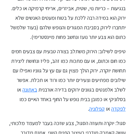
בנגיעות – כריות נוי, שטיח, אביזרים, אריחי קרמיקה או כלים.
ירוק הוא במידה רבה ללכת על בטוח ומעטים האנשים שלא
יתחברו לירוק בסביבת המגורים והנופש שלהם (בעוד שלמשל
כתום הוא צבע יותר נועז ונחשב פחות מיינסטרימי).
טיפים לשילוב: הירוק משתלב בצורה טבעית עם צבעים חמים
כמו חום וכתום, או עם מתכות כמו זהב, פליז ונחושת ליצירת
תחושת יוקרה. ירוק הולך מצוין גם עם עץ על גווניו ואפילו עם
שילובים מפתיעים וצעירים יותר כמו ורוד או תכלת. אפשר
לשלב אלמנטים בגוונים ירוקים בדירה אורבנית
באתונה
או
בסלוניקי או כמובן בבית נופש על החוף באחד האיים כמו
לפקדה
או
קפלוניה
.
סגול: יוקרה ותעוזה הסגול, צבע שזכה בעבר למעמד מלכותי,
עושה קאמבק מודרני בעיצוב הפנים היווני. אמנם מדובר