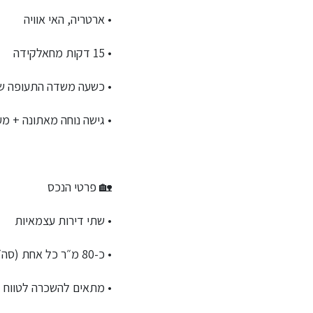
• ארטריה, האי אוויה
• 15 דקות מחאלקידה
• כשעה משדה התעופה ש
• גישה נוחה מאתונה + מ
🏡 פרטי הנכס
• שתי דירות עצמאיות
• כ-80 מ״ר כל אחת (סה״כ כ-160 מ״ר)
• מתאים להשכרה לטווח קצ