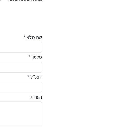
שם מלא *
טלפון *
דוא"ל *
הערות