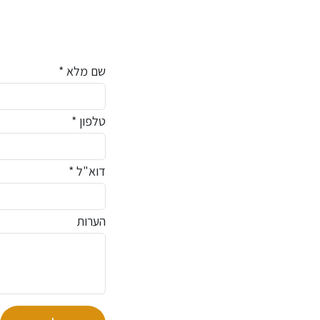
שם מלא *
טלפון *
דוא"ל *
הערות