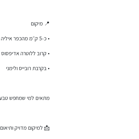
📍 מיקום
• כ-5 ק״מ מהכפר איליה – בתי קפה, מכולת, טברנות, חוף ים ומעיין חם קטן
• קרוב ללוטרה אדיפסוס 
• בקרבת רובייס ולימני
מתאים למי שמחפש טבע, שק
📩 למיקום מדויק ותיאום 