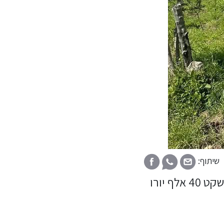
שיתוף:
מגרש בשטח 1,750 מ”ר, אידיאלי לבניית בית החלומות שלכם באי יווני שקט 40 אלף יורו