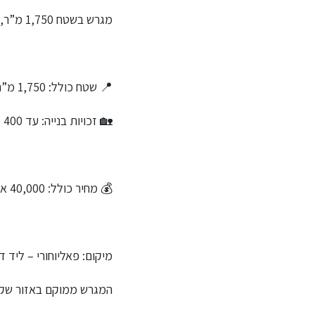
מגרש בשטח 1,750 מ”ר, אידיאלי לבניית בית החלומות שלכם באי יווני שקט
📍 שטח כולל: 1,750 מ”ר
🏡 זכויות בנייה: עד 400 מ”ר (לפי אישור מהנדס)
💰 מחיר כולל: 40,000 אירו
מיקום: פאליוחורי – ליד ד
המגרש ממוקם באזור שקט 