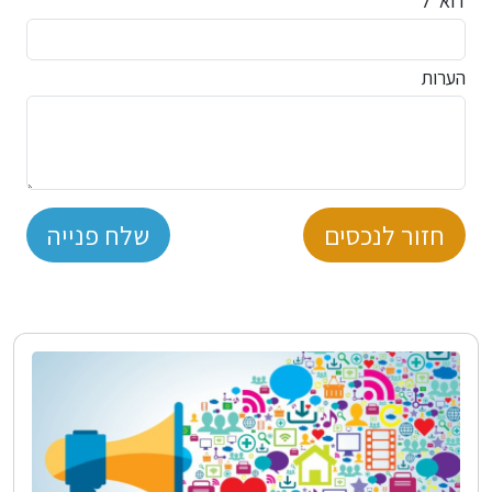
דוא"ל *
הערות
חזור לנכסים
שלח פנייה