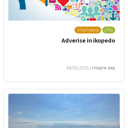
נדל"ן
נכסים למכירה
Adverise in ikopedo
צוות איקופדו
| 04/03/2025