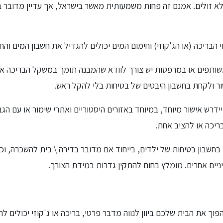
א זולים. אמנם זה פחות משמעותית מאשר בישראל, אך עדיין מדובר 
 הבריכה (או הג'קוזי) וחימום המים יכולים להגדיל את חשבון המים וה
שותפים או במרפסות יש צורך לוודא שהמבנה תומך במשקל הבריכה או ה
ר ולקחת בחשבון היבטים של בטיחות בלי להקל ראש.
ויידרש אישור מיוחד, במיוחד באזורים היסטוריים ואתרי שימור או עם הג
יכה או להציב אחת.
 בחשבון בטיחות של ילדים, בייחוד אם מדובר בדירה \ בית להשכרה, וכ
יניים אחרים. מומלץ בחום להתקין גדרות במידת הצורך.
ך את הבית שלכם ביוון לנווה מדבר פרטי, בריכה או ג'קוזי יכולים ל