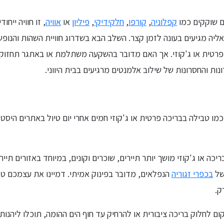
ים שוקקים כמו
קפלוניה
,
קורפו
,
חלקידיקי
,
פיליון
או
אוויה
, זו חוויה ייח
יה מגיעים בעונה לזמן קצר. השלב הבא בשדרוג חוויית השהות והנופש
פרטית או ג'קוזי. אך האם מדובר בהשקעה משתלמת או באתגר תחזוקת
נות והחסרונות של שילוב אלמנטים מרגיעים בבית היווני.
כמו טבילה בבריכה פרטית או ג'קוזי חמים אחרי יום טיול באתרים היסטוריים
ה או ג'קוזי מושך יותר תיירים, שוכרים וקונים, במיוחד באזורים תיירות
של
בכפרי זגוריה
הנפלאים, מדובר בפינוק אמיתי. דמיינו את עצמכם טו
ק.
ם לחלוק בריכה ציבורית או להרחיק עד חוף הים ההומה, תוכלו ליהנות