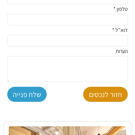
טלפון *
דוא"ל *
הערות
חזור לנכסים
שלח פנייה