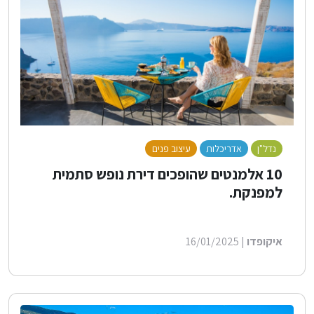
נדל"ן
אדריכלות
עיצוב פנים
לייף סטייל
בנייה ירוקה
10 אלמנטים שהופכים דירת נופש סתמית
למפנקת.
איקופדו
| 16/01/2025