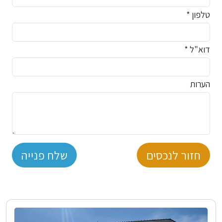
טלפון *
דוא"ל *
הערות
חזור לנכסים
שלח פנייה