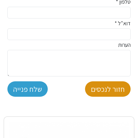
טלפון *
דוא"ל *
הערות
חזור לנכסים
שלח פנייה